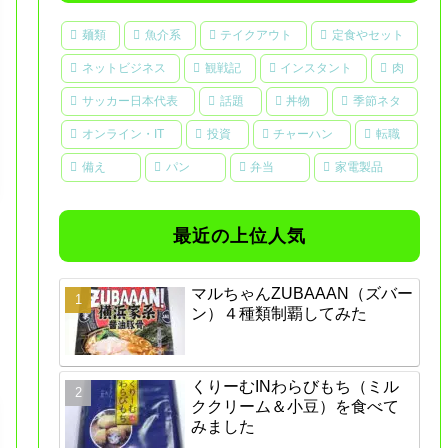
麺類
魚介系
テイクアウト
定食やセット
ネットビジネス
観戦記
インスタント
肉
サッカー日本代表
話題
丼物
季節ネタ
オンライン・IT
投資
チャーハン
転職
備え
パン
弁当
家電製品
最近の上位人気
マルちゃんZUBAAAN（ズバー
ン）４種類制覇してみた
くりーむINわらびもち（ミル
ククリーム＆小豆）を食べて
みました