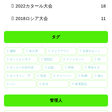
2022カタール大会
18
2018ロシア大会
11
タグ
麺類
魚介系
テイクアウト
定食やセット
ネットビジネス
観戦記
インスタント
肉
サッカー日本代表
話題
丼物
季節ネタ
オンライン・IT
投資
チャーハン
転職
備え
パン
弁当
家電製品
管理人