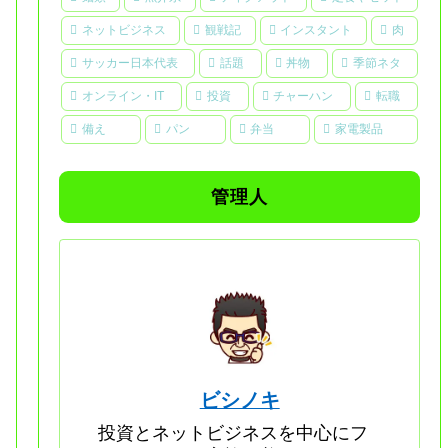
ネットビジネス
観戦記
インスタント
肉
サッカー日本代表
話題
丼物
季節ネタ
オンライン・IT
投資
チャーハン
転職
備え
パン
弁当
家電製品
管理人
ビシノキ
投資とネットビジネスを中心にフ