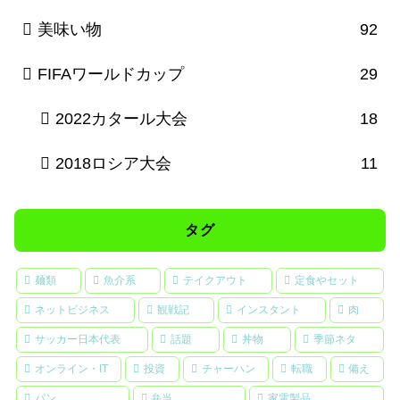
美味い物
92
FIFAワールドカップ
29
2022カタール大会
18
2018ロシア大会
11
タグ
麺類
魚介系
テイクアウト
定食やセット
ネットビジネス
観戦記
インスタント
肉
サッカー日本代表
話題
丼物
季節ネタ
オンライン・IT
投資
チャーハン
転職
備え
パン
弁当
家電製品