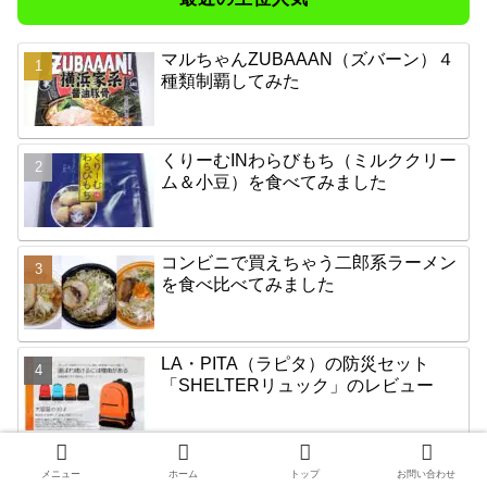
マルちゃんZUBAAAN（ズバーン）４
種類制覇してみた
くりーむINわらびもち（ミルククリー
ム＆小豆）を食べてみました
コンビニで買えちゃう二郎系ラーメン
を食べ比べてみました
LA・PITA（ラピタ）の防災セット
「SHELTERリュック」のレビュー
男の料理は肉を焼くだけ、味付けはご
メニュー
ホーム
トップ
お問い合わせ
自分でどうぞ