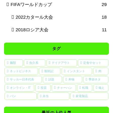
FIFAワールドカップ
29
2022カタール大会
18
2018ロシア大会
11
タグ
麺類
魚介系
テイクアウト
定食やセット
ネットビジネス
観戦記
インスタント
肉
サッカー日本代表
話題
丼物
季節ネタ
オンライン・IT
投資
チャーハン
転職
備え
パン
弁当
家電製品
最近の上位人気