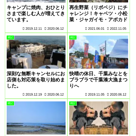
キャンプに焼肉、おひとり
再生野菜（リボベジ）にチ
さまで楽しむ人が増えてき
ャレンジ！キャベツ・小松
ています。
菜・ジャガイモ・アボカド
2019.12.11
2020.06.12
2021.06.01
2022.11.05
雑記
雑記
深刻な無断キャンセルにお
快晴の休日、千葉みなとを
店側も対応策を取り始めま
ブラブラで千葉湊大漁まつ
した。
りへ
2019.12.19
2020.06.12
2019.11.05
2020.06.12
雑記
雑記