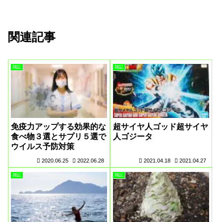
関連記事
雑記
雑記
免疫力アップする効果的な
超サイヤ人ゴッド超サイヤ
食べ物３選とサプリ５選で
人ゴジータ
ウイルス予防対策
2020.06.25
2022.06.28
2021.04.18
2021.04.27
雑記
雑記