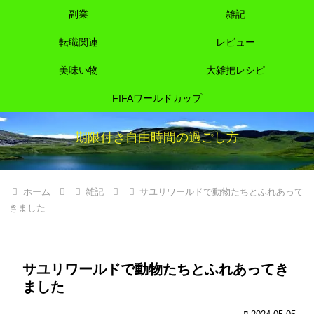
副業
雑記
転職関連
レビュー
美味い物
大雑把レシピ
FIFAワールドカップ
期限付き自由時間の過ごし方
ホーム
雑記
サユリワールドで動物たちとふれあって
きました
サユリワールドで動物たちとふれあってき
ました