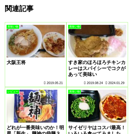
関連記事
美味い物
美味い物
大阪王将
すき家のほろほろチキンカ
レーはスパイシーでコクが
あって美味い
2019.05.21
2019.08.24
2024.01.29
レビュー
美味い物
どれが一番美味いのか！明
サイゼリヤはコスパ最高！
星「新生」 麺神の袋麺３
いろいろ食べてみました