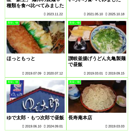
種類を食べ比べてみました
2023.11.22
2021.05.10
2025.10.18
美味い物
美味い物
ほっともっと
讃岐釜揚げうどん丸亀製麺
で昼飯
2019.07.09
2020.07.12
2019.03.01
2019.09.15
美味い物
美味い物
ゆで太郎・もつ次郎で昼飯
長寿庵本店
2019.06.10
2024.09.01
2019.03.03