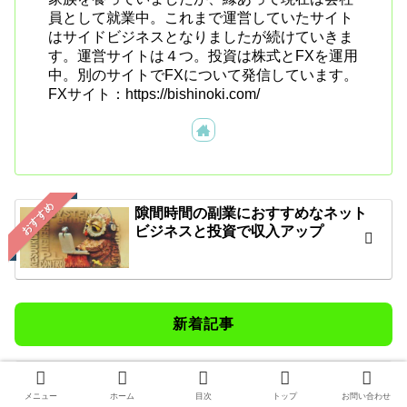
員として就業中。これまで運営していたサイト
はサイドビジネスとなりましたが続けていきま
す。運営サイトは４つ。投資は株式とFXを運用
中。別のサイトでFXについて発信しています。
FXサイト：https://bishinoki.com/
おすすめ
隙間時間の副業におすすめなネット
ビジネスと投資で収入アップ
新着記事
サユリワールドで動物たちとふれあっ
てきました
メニュー
ホーム
目次
トップ
お問い合わせ