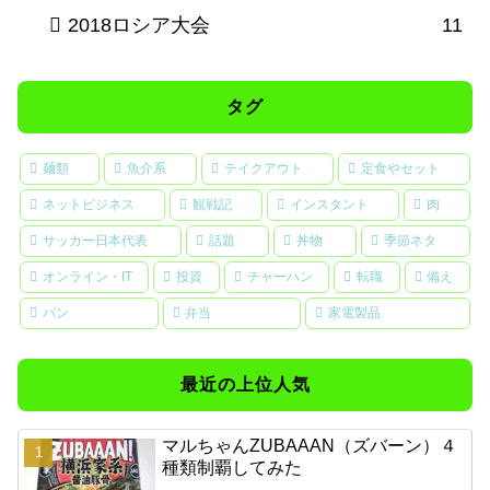
2018ロシア大会
11
タグ
麺類
魚介系
テイクアウト
定食やセット
ネットビジネス
観戦記
インスタント
肉
サッカー日本代表
話題
丼物
季節ネタ
オンライン・IT
投資
チャーハン
転職
備え
パン
弁当
家電製品
最近の上位人気
マルちゃんZUBAAAN（ズバーン）４
種類制覇してみた