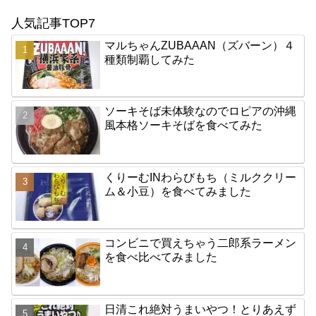
人気記事TOP7
マルちゃんZUBAAAN（ズバーン）４
種類制覇してみた
ソーキそば未体験なのでロピアの沖縄
風本格ソーキそばを食べてみた
くりーむINわらびもち（ミルククリー
ム＆小豆）を食べてみました
コンビニで買えちゃう二郎系ラーメン
を食べ比べてみました
日清これ絶対うまいやつ！とりあえず