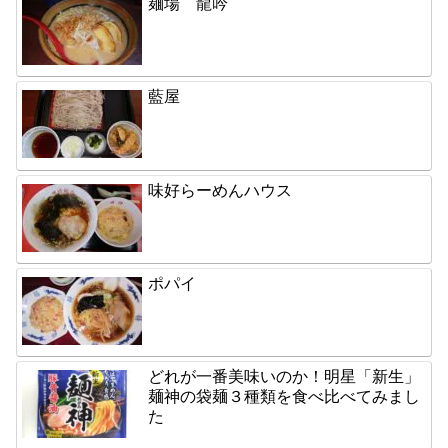
麺場 龍吟
藍屋
味好らーめんハウス
ポパイ
どれが一番美味いのか！明星「新生」
麺神の袋麺３種類を食べ比べてみまし
た