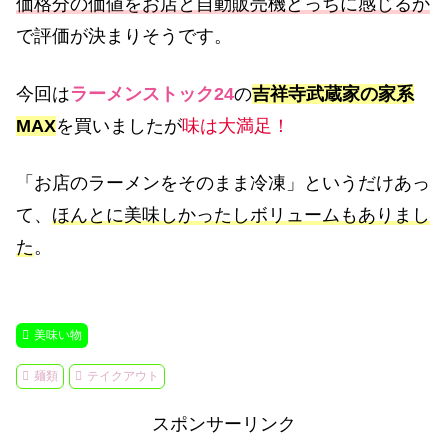
価格分の価値をお店と自動販売機どっちに感じるか
で評価が決まりそうです。
今回は
ラーメンストック24
の
吉祥寺武蔵家の家系
MAX
を買いましたが
味は大満足！
「お店のラーメンをそのまま冷凍」というだけあっ
て、
ほんとに美味しかったしボリュームもありまし
た
。
美味い物
麺類
テイクアウト
スポンサーリンク