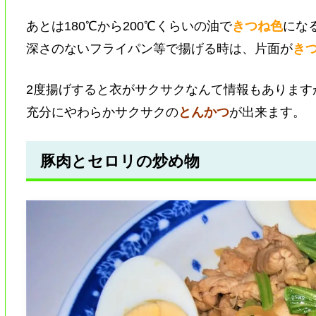
あとは180℃から200℃くらいの油で
きつね色
にな
深さのないフライパン等で揚げる時は、片面が
き
2度揚げすると衣がサクサクなんて情報もあります
充分にやわらかサクサクの
とんかつ
が出来ます。
豚肉とセロリの炒め物