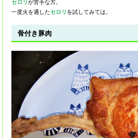
セロリ
が苦手な方。
一度火を通した
セロリ
を試してみては。
骨付き豚肉