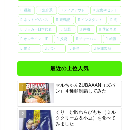
麺類
魚介系
テイクアウト
定食やセット
ネットビジネス
観戦記
インスタント
肉
サッカー日本代表
話題
丼物
季節ネタ
オンライン・IT
投資
チャーハン
転職
備え
パン
弁当
家電製品
最近の上位人気
マルちゃんZUBAAAN（ズバー
ン）４種類制覇してみた
くりーむINわらびもち（ミル
ククリーム＆小豆）を食べて
みました