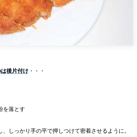
のは後片付け
・・・
粉を落とす
し、しっかり手の平で押しつけて密着させるように。