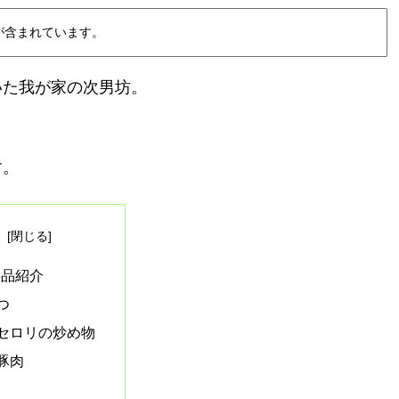
が含まれています。
いた我が家の次男坊。
す。
次
3品紹介
つ
セロリの炒め物
豚肉