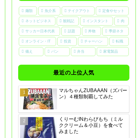
麺類
魚介系
テイクアウト
定食やセット
ネットビジネス
観戦記
インスタント
肉
サッカー日本代表
話題
丼物
季節ネタ
オンライン・IT
投資
チャーハン
転職
備え
パン
弁当
家電製品
最近の上位人気
マルちゃんZUBAAAN（ズバー
ン）４種類制覇してみた
くりーむINわらびもち（ミル
ククリーム＆小豆）を食べて
みました