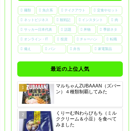
麺類
魚介系
テイクアウト
定食やセット
ネットビジネス
観戦記
インスタント
肉
サッカー日本代表
話題
丼物
季節ネタ
オンライン・IT
投資
チャーハン
転職
備え
パン
弁当
家電製品
最近の上位人気
マルちゃんZUBAAAN（ズバー
ン）４種類制覇してみた
くりーむINわらびもち（ミル
ククリーム＆小豆）を食べて
みました